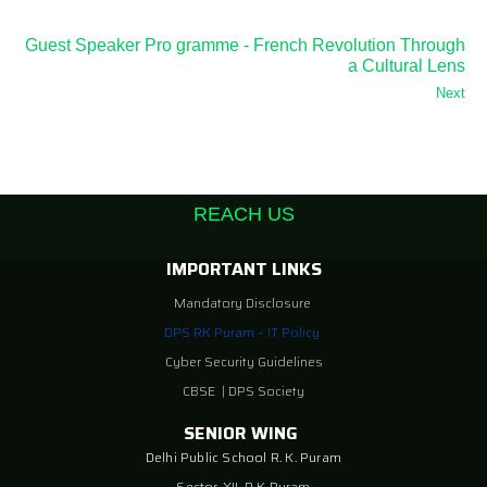
Guest Speaker Pro gramme - French Revolution Through
a Cultural Lens
Next
REACH US
IMPORTANT LINKS
Mandatory Disclosure
DPS RK Puram – IT Policy
Cyber Security Guidelines
CBSE
|
DPS Society
SENIOR WING
Delhi Public School R. K. Puram
Sector-XII, R K Puram