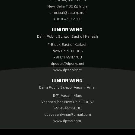
New Delhi 110022 India
principal@dpsrkp.net
+91-11-49115500
JUNIOR WING
Delhi Public School East of Kailash
F-Block, East of Kailash
New Delhi-110065
+91 011 49117700
dpseok@dpsrkp.net
www.dpseok.net
JUNIOR WING
Delhi Public School Vasant Vihar
E-71, Vasant Marg
Vasant Vihar, New Delhi 110057
+91-11-49116600
dpsvasantvihar@gmail.com
www.dpsvv.com