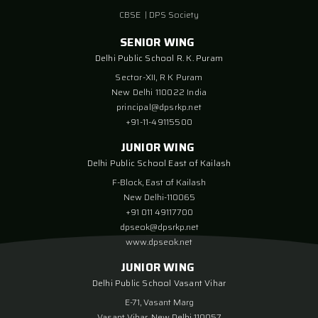
CBSE
|
DPS Society
SENIOR WING
Delhi Public School R. K. Puram
Sector-XII, R K Puram
New Delhi 110022 India
principal@dpsrkp.net
+91-11-49115500
JUNIOR WING
Delhi Public School East of Kailash
F-Block, East of Kailash
New Delhi-110065
+91 011 49117700
dpseok@dpsrkp.net
www.dpseok.net
JUNIOR WING
Delhi Public School Vasant Vihar
E-71, Vasant Marg
Vasant Vihar, New Delhi 110057