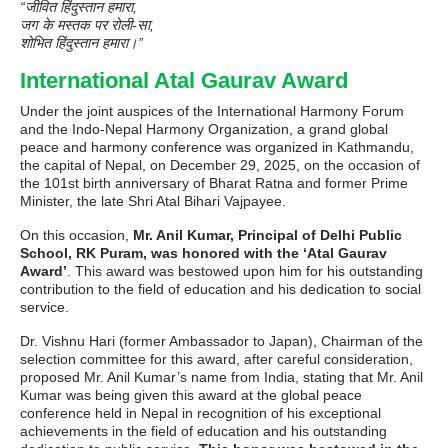
“जीवित हिंदुस्तान हमारा,
जग के मस्तक पर रोली-सा,
शोभित हिंदुस्तान हमारा।”
International Atal Gaurav Award
Under the joint auspices of the International Harmony Forum
and the Indo-Nepal Harmony Organization, a grand global
peace and harmony conference was organized in Kathmandu,
the capital of Nepal, on December 29, 2025, on the occasion of
the 101st birth anniversary of Bharat Ratna and former Prime
Minister, the late Shri Atal Bihari Vajpayee.
On this occasion,
Mr. Anil Kumar, Principal of Delhi Public
School, RK Puram, was honored with the ‘Atal Gaurav
Award’
. This award was bestowed upon him for his outstanding
contribution to the field of education and his dedication to social
service.
Dr. Vishnu Hari (former Ambassador to Japan), Chairman of the
selection committee for this award, after careful consideration,
proposed Mr. Anil Kumar’s name from India, stating that Mr. Anil
Kumar was being given this award at the global peace
conference held in Nepal in recognition of his exceptional
achievements in the field of education and his outstanding