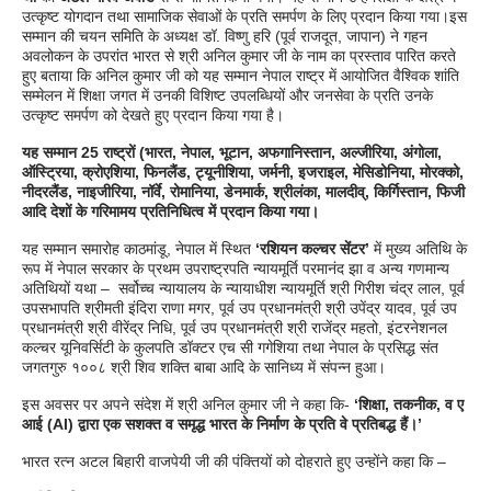
उत्कृष्ट योगदान तथा सामाजिक सेवाओं के प्रति समर्पण के लिए प्रदान किया गया।इस
सम्मान की चयन समिति के अध्यक्ष डॉ. विष्णु हरि (पूर्व राजदूत, जापान) ने गहन
अवलोकन के उपरांत भारत से श्री अनिल कुमार जी के नाम का प्रस्ताव पारित करते
हुए बताया कि अनिल कुमार जी को यह सम्मान नेपाल राष्ट्र में आयोजित वैश्विक शांति
सम्मेलन में शिक्षा जगत में उनकी विशिष्ट उपलब्धियों और जनसेवा के प्रति उनके
उत्कृष्ट समर्पण को देखते हुए प्रदान किया गया है।
यह सम्मान 25 राष्ट्रों (भारत, नेपाल, भूटान, अफगानिस्तान, अल्जीरिया, अंगोला,
ऑस्ट्रिया, क्रोएशिया, फिनलैंड, ट्यूनीशिया, जर्मनी, इजराइल, मेसिडोनिया, मोरक्को,
नीदरलैंड, नाइजीरिया, नॉर्वे, रोमानिया, डेनमार्क, श्रीलंका, मालदीव्, किर्गिस्तान, फिजी
आदि देशों के गरिमामय प्रतिनिधित्व में प्रदान किया गया।
यह सम्मान समारोह काठमांडू, नेपाल में स्थित
‘रशियन कल्चर सेंटर’
में मुख्य अतिथि के
रूप में नेपाल सरकार के प्रथम उपराष्ट्रपति न्यायमूर्ति परमानंद झा व अन्य गणमान्य
अतिथियों यथा – सर्वोच्च न्यायालय के न्यायाधीश न्यायमूर्ति श्री गिरीश चंद्र लाल, पूर्व
उपसभापति श्रीमती इंदिरा राणा मगर, पूर्व उप प्रधानमंत्री श्री उपेंद्र यादव, पूर्व उप
प्रधानमंत्री श्री वीरेंद्र निधि, पूर्व उप प्रधानमंत्री श्री राजेंद्र महतो, इंटरनेशनल
कल्चर यूनिवर्सिटी के कुलपति डॉक्टर एच सी गगेशिया तथा नेपाल के प्रसिद्ध संत
जगतगुरु १००८ श्री शिव शक्ति बाबा आदि के सानिध्य में संपन्न हुआ।
इस अवसर पर अपने संदेश में श्री अनिल कुमार जी ने कहा कि-
‘शिक्षा, तकनीक, व ए
आई (AI) द्वारा एक सशक्त व समृद्ध भारत के निर्माण के प्रति वे प्रतिबद्ध हैं।’
भारत रत्न अटल बिहारी वाजपेयी जी की पंक्तियों को दोहराते हुए उन्होंने कहा कि –