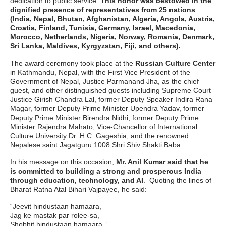
dedication to public service.
This honor was bestowed in the
dignified presence of representatives from 25 nations
(India, Nepal, Bhutan, Afghanistan, Algeria, Angola, Austria,
Croatia, Finland, Tunisia, Germany, Israel, Macedonia,
Morocco, Netherlands, Nigeria, Norway, Romania, Denmark,
Sri Lanka, Maldives, Kyrgyzstan, Fiji, and others).
The award ceremony took place at the
Russian Culture Center
in Kathmandu, Nepal, with the First Vice President of the
Government of Nepal, Justice Parmanand Jha, as the chief
guest, and other distinguished guests including Supreme Court
Justice Girish Chandra Lal, former Deputy Speaker Indira Rana
Magar, former Deputy Prime Minister Upendra Yadav, former
Deputy Prime Minister Birendra Nidhi, former Deputy Prime
Minister Rajendra Mahato, Vice-Chancellor of International
Culture University Dr. H.C. Gageshia, and the renowned
Nepalese saint Jagatguru 1008 Shri Shiv Shakti Baba.
In his message on this occasion,
Mr. Anil Kumar said that he
is committed to building a strong and prosperous India
through education, technology, and AI
. Quoting the lines of
Bharat Ratna Atal Bihari Vajpayee, he said:
“Jeevit hindustaan hamaara,
Jag ke mastak par rolee-sa,
Shobhit hindustaan hamaara.”